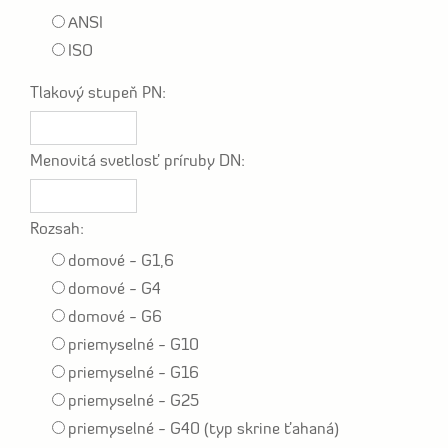
ANSI
ISO
Tlakový stupeň PN:
Menovitá svetlosť príruby DN:
Rozsah:
domové - G1,6
domové - G4
domové - G6
priemyselné - G10
priemyselné - G16
priemyselné - G25
priemyselné - G40 (typ skrine ťahaná)