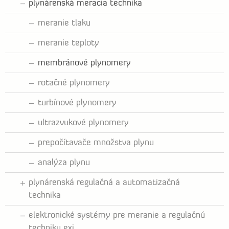
plynárenská meracia technika
meranie tlaku
meranie teploty
membránové plynomery
rotačné plynomery
turbínové plynomery
ultrazvukové plynomery
prepočítavače množstva plynu
analýza plynu
plynárenská regulačná a automatizačná
technika
elektronické systémy pre meranie a regulačnú
techniku exi