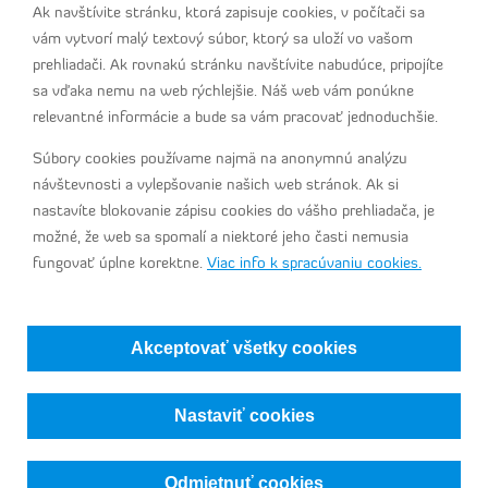
IČO: 31333109
Ak navštívite stránku, ktorá zapisuje cookies, v počítači sa
vám vytvorí malý textový súbor, ktorý sa uloží vo vašom
prehliadači. Ak rovnakú stránku navštívite nabudúce, pripojíte
sa vďaka nemu na web rýchlejšie. Náš web vám ponúkne
tel:
+421 2 4920 8040
relevantné informácie a bude sa vám pracovať jednoduchšie.
fax:
+421 2 4488 6579
e-mail:
info@stendhal.sk
Súbory cookies používame najmä na anonymnú analýzu
návštevnosti a vylepšovanie našich web stránok. Ak si
nastavíte blokovanie zápisu cookies do vášho prehliadača, je
Meranie
možné, že web sa spomalí a niektoré jeho časti nemusia
Plynárenská regulačná a automatizačná technika
fungovať úplne korektne.
Viac info k spracúvaniu cookies.
Ochrana osobných údajov (GDPR)
Elektronické systémy pre meranie a regulačnú techniku Exi
Filtrácia a separácia zemného plynu
Odorizačné zariadenia
2010 - 2026 © Stendhal s.r.o.
Tvorba web stránok
a
redakčný systém
od firmy
AlejTech, spol. s r.o.