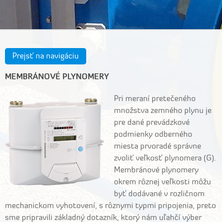
Prejsť na navigáciu
MEMBRÁNOVÉ PLYNOMERY
Pri meraní pretečeného
množstva zemného plynu je
pre dané prevádzkové
podmienky odberného
miesta prvoradé správne
zvoliť veľkosť plynomera (G).
Membránové plynomery
okrem rôznej veľkosti môžu
byť dodávané v rozličnom
mechanickom vyhotovení, s rôznymi typmi pripojenia, preto
sme pripravili základný dotazník, ktorý nám uľahčí výber