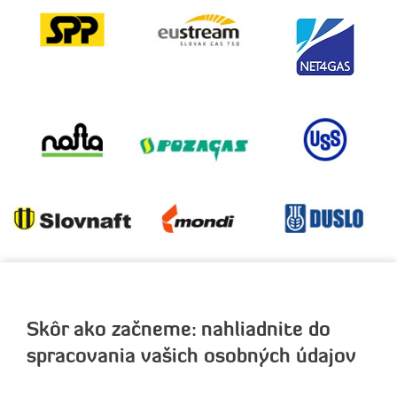
Skôr ako začneme: nahliadnite do
STENDHAL, s.r.o.
Račianska 126
spracovania vašich osobných údajov
831 54 Bratislava 34
Slovenská republika