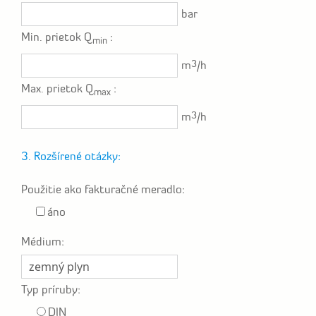
bar
Min. prietok Q
:
min
3
m
/h
Max. prietok Q
:
max
3
m
/h
3. Rozšírené otázky:
Použitie ako fakturačné meradlo:
áno
Médium:
Typ príruby:
DIN