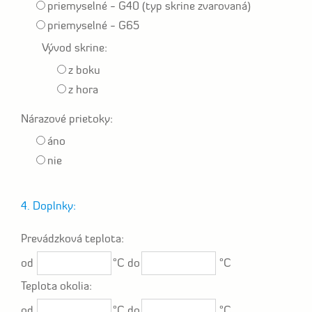
priemyselné - G40 (typ skrine zvarovaná)
priemyselné - G65
Vývod skrine:
z boku
z hora
Nárazové prietoky:
áno
nie
4. Doplnky:
Prevádzková teplota:
od
°C do
°C
Teplota okolia:
od
°C do
°C